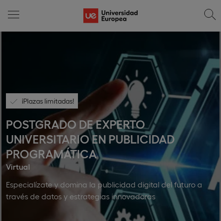
¡Plazas limitadas!
POSTGRADO DE EXPERTO
UNIVERSITARIO EN PUBLICIDAD
PROGRAMÁTICA
Virtual
Especialízate y domina la publicidad digital del futuro a
través de datos y estrategias innovadoras