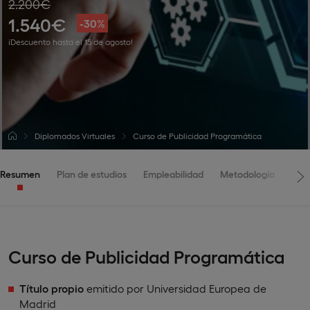
2.200€
1.540€
-30%
¡Descuento hasta el 15 de agosto!
Diplomados Virtuales
Curso de Publicidad Programática
Resumen
Plan de estudios
Empleabilidad
Metodología
Adm
Curso de Publicidad Programática
Título propio
emitido por Universidad Europea de
Madrid