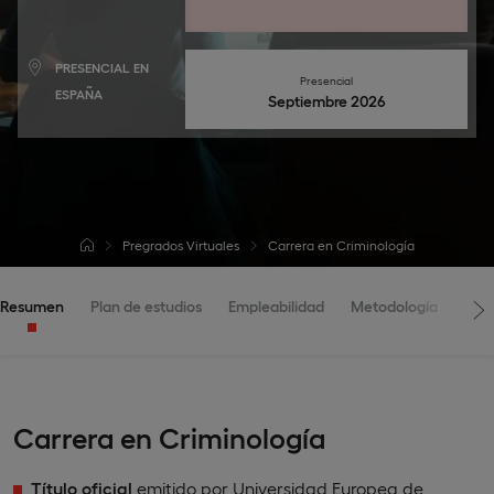
PRESENCIAL EN
Presencial
ESPAÑA
septiembre 2026
Pregrados Virtuales
Carrera en Criminología
Resumen
Plan de estudios
Empleabilidad
Metodología
Adm
Carrera en Criminología
Título oficial
emitido por Universidad Europea de