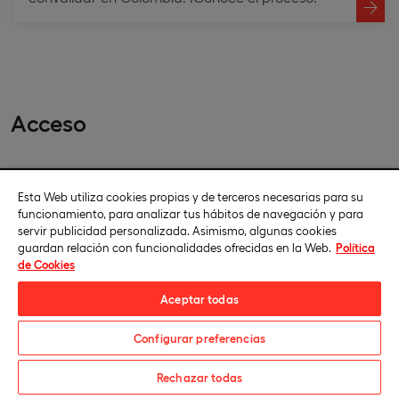
Acceso
Perfil recomendado
Esta Web utiliza cookies propias y de terceros necesarias para su
funcionamiento, para analizar tus hábitos de navegación y para
servir publicidad personalizada. Asimismo, algunas cookies
guardan relación con funcionalidades ofrecidas en la Web.
Política
de Cookies
Requisitos de acceso
Aceptar todas
Configurar preferencias
Normativa de transferencia y
Solicita información
Rechazar todas