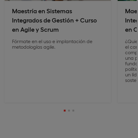
Maestría en Sistemas
Maes
Integrados de Gestión + Curso
Inte
en Agile y Scrum
en C
Fórmate en el uso e implantación de
¿Quier
metodologías agile.
el ca
compr
una p
funda
políti
un lí
sosten