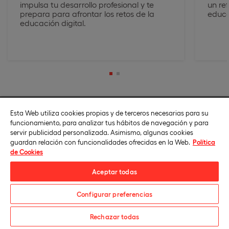
impulsa tu desarrollo profesional y te
un re
prepara para afrontar los retos de la
educa
educación digital.
Esta Web utiliza cookies propias y de terceros necesarias para su
funcionamiento, para analizar tus hábitos de navegación y para
servir publicidad personalizada. Asimismo, algunas cookies
Salidas profesionales
guardan relación con funcionalidades ofrecidas en la Web.
Política
de Cookies
Aceptar todas
Tras finalizar la maestría oficial en Inteligencia Emocional
podrás impulsar tu carrera y ejercer como docente
Configurar preferencias
especializado en educación emocional en:
Colegios de educación infantil, primaria, secundaria y
Solicita información
Rechazar todas
bachillerato.