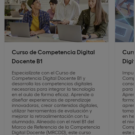
Curso de Competencia Digital
Curs
Docente B1
Digi
Especialízate con el Curso de
Impul
Competencia Digital Docente B1 y
Compe
desarrolla las competencias digitales
conso
necesarias para integrar la tecnología
para 
en el aula de forma eficaz. Aprende a
Apren
diseñar experiencias de aprendizaje
forma
innovadoras, crear contenidos digitales,
apren
utilizar herramientas de evaluación y
tomar
mejorar la retroalimentación con tu
en he
alumnado. Alineado con el nivel B1 del
el ni
Marco de Referencia de la Competencia
Compe
Digital Docente (MRCDD), este curso
este 