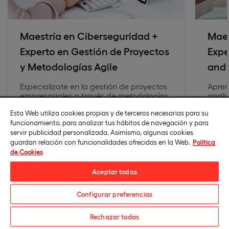
Maestría en Ciberseguridad +
Maes
Experto en Gestión de Proyectos
Expe
y Metodologías Agile
and 
Especialízate en la gestión de proyectos
Apren
empresariales a través de metodologías
anali
como agile y scrum.
mando
Esta Web utiliza cookies propias y de terceros necesarias para su
decis
Desar
funcionamiento, para analizar tus hábitos de navegación y para
deman
servir publicidad personalizada. Asimismo, algunas cookies
guardan relación con funcionalidades ofrecidas en la Web.
Política
de Cookies
Aceptar todas
Configurar preferencias
Solicita información
Rechazar todas