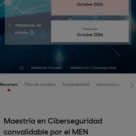
Octubre 2026
PRESENCIAL EN
Presencial
ESPAÑA
octubre 2026
Maestrías Virtuales
Maestría en Ciberseguridad
Resumen
Plan de estudios
Empleabilidad
Metodología
Adm
Maestría en Ciberseguridad
convalidable por el MEN