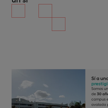
Sí a un
prestig
Somos un
de
30 año
campus e
avalada p