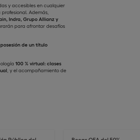
das y accesibles en cualquier
 profesional. Además,
in, Indra, Grupo Allianz y
ararán para afrontar desafíos
posesión de un título
dología
100 % virtual: clases
ual
, y el acompañamiento de
ón Pública ​del
Becas OEA del 50%