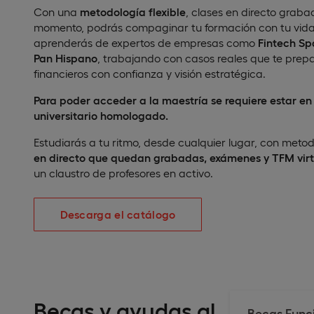
Con una
metodología flexible
, clases en directo graba
momento, podrás compaginar tu formación con tu vida
aprenderás de expertos de empresas como
Fintech Spa
Pan Hispano
, trabajando con casos reales que te prep
financieros con confianza y visión estratégica.
Para poder acceder a la maestría se requiere estar en 
universitario homologado.
Estudiarás a tu ritmo, desde cualquier lugar, con meto
en directo que quedan grabadas, exámenes y TFM virt
un claustro de profesores en activo.
Descarga el catálogo
Becas y ayudas al
Becas Funci