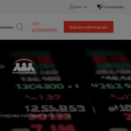
Entra
Comparador
+57
isiones
Solicita información
6015898393
026
os mejores másteres en finanzas