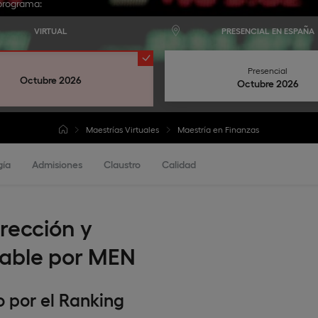
programa:
VIRTUAL
PRESENCIAL EN ESPAÑA
Presencial
Octubre 2026
octubre 2026
Maestrías Virtuales
Maestría en Finanzas
gía
Admisiones
Claustro
Calidad
irección y
dable por MEN
o por el Ranking