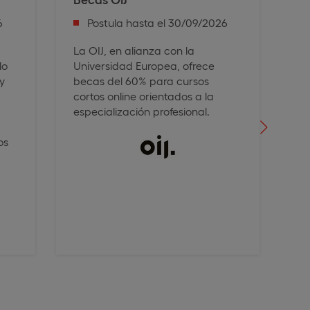
6
Postula hasta el 30/09/2026
La OIJ, en alianza con la
La
lo
Universidad Europea, ofrece
ed
 y
becas del 60% para cursos
al
cortos online orientados a la
Eu
especialización profesional.
pa
on
os