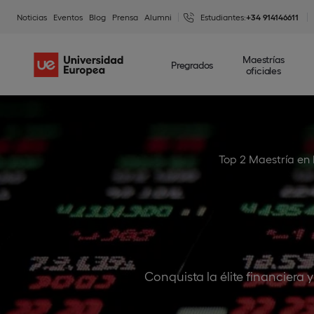
Noticias
Eventos
Blog
Prensa
Alumni
Estudiantes:
+34 914146611
Maestrías
Pregrados
oficiales
Top 2 Maestría en
Conquista la élite financiera 