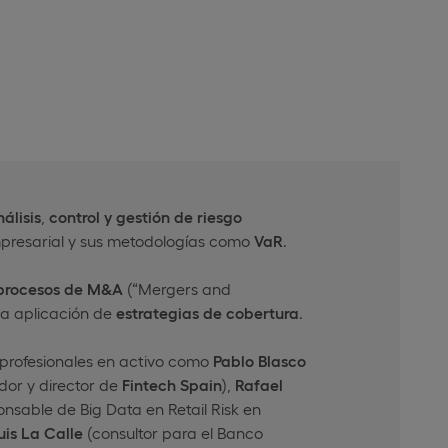
álisis
,
control y gestión de riesgo
presarial y sus metodologías como
VaR
.
 procesos de M&A
(“Mergers and
 la aplicación de
estrategias de cobertura
.
profesionales en activo como
Pablo Blasco
or y director de
Fintech Spain
),
Rafael
nsable de Big Data en Retail Risk en
uis La Calle
(consultor para el Banco