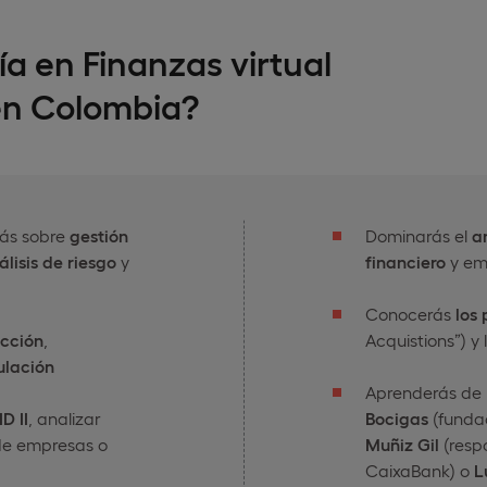
ía en Finanzas virtual
en Colombia?
rás sobre
gestión
Dominarás el
an
álisis de riesgo
y
financiero
y em
Conocerás
los
ección
,
Acquistions”) y
ulación
Aprenderás de 
D II
, analizar
Bocigas
(fundad
 de empresas o
Muñiz Gil
(respo
CaixaBank) o
L