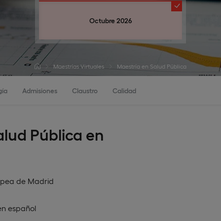
Octubre 2026
Maestrías Virtuales
Maestría en Salud Pública
gía
Admisiones
Claustro
Calidad
alud Pública en
opea de Madrid
en
español