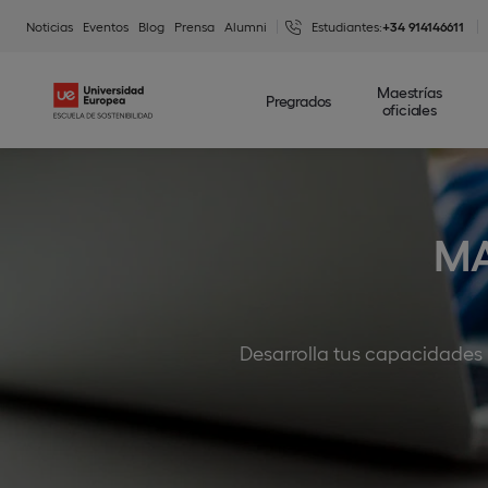
Noticias
Eventos
Blog
Prensa
Alumni
Estudiantes:
+34 914146611
Maestrías
Pregrados
oficiales
MA
Desarrolla tus capacidades p