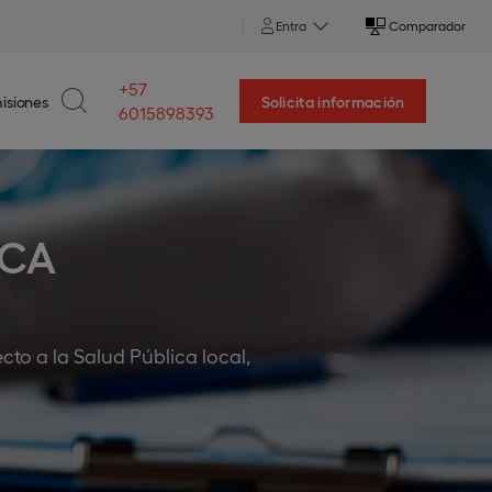
Entra
Comparador
+57
isiones
Solicita información
6015898393
ICA
cto a la Salud Pública local,