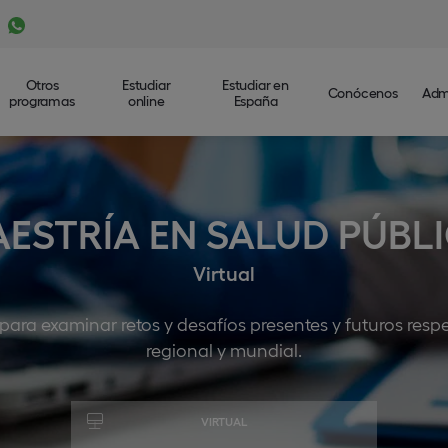
Otros
Estudiar
Estudiar en
Conócenos
Adm
programas
online
España
ESTRÍA EN SALUD PÚBL
Virtual
ara examinar retos y desafíos presentes y futuros respe
regional y mundial.
VIRTUAL