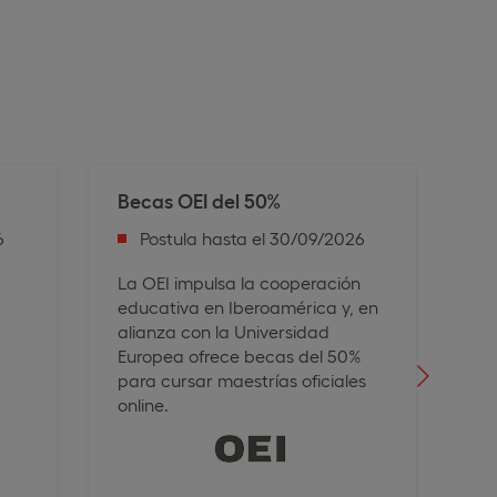
Becas OEI del 50%
P
6
Postula hasta el 30/09/2026
El
em
La OEI impulsa la cooperación
an
educativa en Iberoamérica y, en
nú
alianza con la Universidad
mo
Europea ofrece becas del 50%
para cursar maestrías oficiales
Ad
online.
de
po