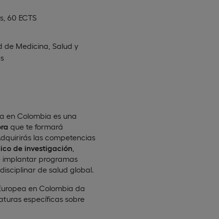
s, 60 ECTS
d de Medicina, Salud y
s
ea en Colombia es una
ora
que te formará
 Adquirirás las competencias
ico de investigación
,
 e implantar programas
disciplinar de salud global.
d Europea en Colombia da
aturas específicas sobre