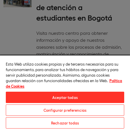
de atención a
estudiantes en Bogotá
Visita nuestro centro para obtener
información y apoyo de nuestros
asesores sobre los procesos de admisión,
matriculación y reconocimiento de
títulos. Nos encontrarás en Cra 11 79-80,
Esta Web utiliza cookies propias y de terceros necesarias para su
Bogotá, Colombia.
funcionamiento, para analizar tus hábitos de navegación y para
servir publicidad personalizada. Asimismo, algunas cookies
guardan relación con funcionalidades ofrecidas en la Web.
Política
de Cookies
Aceptar todas
Consulta nuestras sedes de
Configurar preferencias
exámenes
Solicita información
Rechazar todas