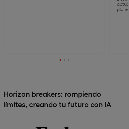
actua
plane
Horizon
breakers: rompiendo
límites, creando tu futuro con IA