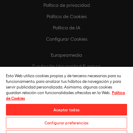
Política de privacidad
Política de Cookies
Política de IA
Configurar Cookies
Europeamedia
Fundación Universidad Europea
Esta Web utiliza cookies propias y de terceros necesarias para su
Biblioteca
funcionamiento, para analizar tus hábitos de navegación y para
servir publicidad personalizada. Asimismo, algunas cookies
guardan relación con funcionalidades ofrecidas en la Web.
Política
de Cookies
Aceptar todas
Configurar preferencias
Universidad Europea © 2026. Todos Los Derechos Reservados