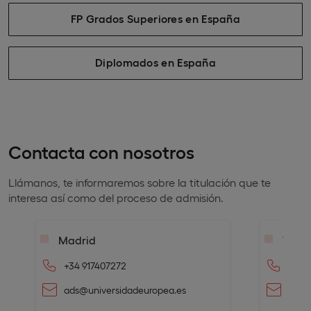
FP Grados Superiores en España
Diplomados en España
Contacta con nosotros
Llámanos, te informaremos sobre la titulación que te
interesa así como del proceso de admisión.
Madrid
Valen
+34 917407272
+34 
ads@universidadeuropea.es
ads@