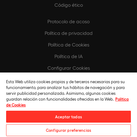
Código ético
Protocolo de acoso
Política de privacidad
Política de Cookies
Política de IA
Configurar Cookies
Esta Web utiliza cookies propias y de terceros necesarias para su
Europeamedia
funcionamiento, para analizar tus hábitos de navegación y para
servir publicidad personalizada. Asimismo, algunas cookies
Fundación Universidad Europea
guardan relación con funcionalidades ofrecidas en la Web.
Política
de Cookies
Biblioteca
Aceptar todas
Configurar preferencias