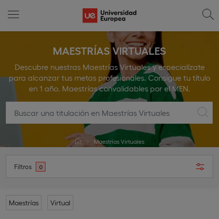
MAESTRÍAS VIRTUALES
Descubre nuestras Maestrías Virtuales y especialízate
para alcanzar tus metas profesionales. Consigue tu título
en 1 año. Maestrías convalidables por el MEN.
Maestrías Virtuales
Filtros
0
Maestrías
Virtual