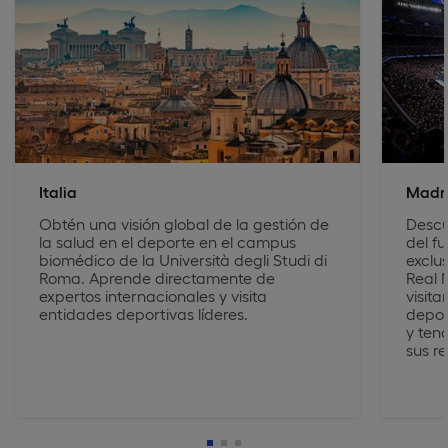
Italia
Madr
Obtén una visión global de la gestión de
Descu
la salud en el deporte en el campus
del f
biomédico de la Università degli Studi di
exclus
Roma. Aprende directamente de
Real 
expertos internacionales y visita
visita
entidades deportivas líderes.
depor
y ten
sus r