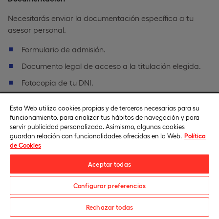
Necesitarás enviar la documentación específica a tu
asesor personal.
Formulario de admisión.
Documento legal de acceso a la titulación elegida.
Fotocopia de tu DNI.
Curriculum vitae.
Esta Web utiliza cookies propias y de terceros necesarias para su
funcionamiento, para analizar tus hábitos de navegación y para
servir publicidad personalizada. Asimismo, algunas cookies
guardan relación con funcionalidades ofrecidas en la Web.
Política
2
de Cookies
Aceptar todas
Prueba de acceso
Configurar preferencias
Una vez revisada la documentación tu asesor personal
se pondrá en contacto contigo.
Solicita información
Rechazar todas