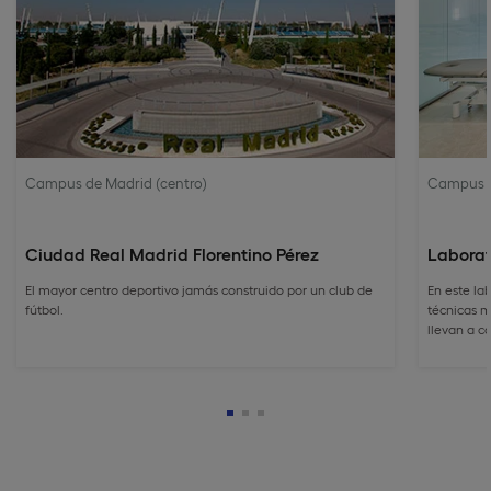
Campus de Madrid (centro)
Campus d
Ciudad Real Madrid Florentino Pérez
Laborat
El mayor centro deportivo jamás construido por un club de
En este la
fútbol.
técnicas m
llevan a c