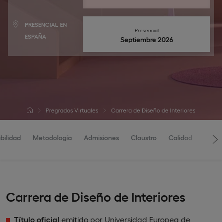
PRESENCIAL EN
Presencial
ESPAÑA
septiembre 2026
Pregrados Virtuales
Carrera de Diseño de Interiores
bilidad
Metodología
Admisiones
Claustro
Calidad
Carrera de Diseño de Interiores
Título oficial
emitido por Universidad Europea de