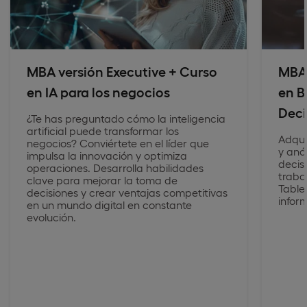
MBA versión Executive + Curso
MBA 
en IA para los negocios
en B
Deci
¿Te has preguntado cómo la inteligencia
artificial puede transformar los
Adqui
negocios? Conviértete en el líder que
y aná
impulsa la innovación y optimiza
decis
operaciones. Desarrolla habilidades
traba
clave para mejorar la toma de
Table
decisiones y crear ventajas competitivas
infor
en un mundo digital en constante
evolución.