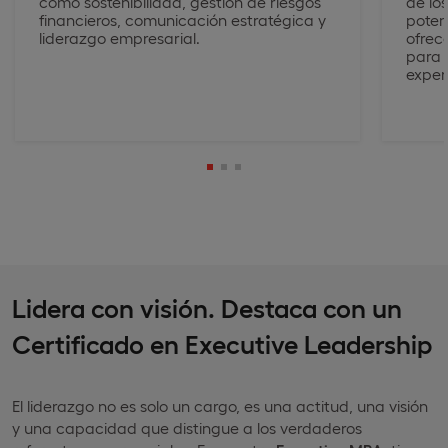
como sostenibilidad, gestión de riesgos
de lo
financieros, comunicación estratégica y
poten
liderazgo empresarial.
ofrec
para 
exper
Lidera con visión. Destaca con un
Certificado en Executive Leadership
El liderazgo no es solo un cargo, es una actitud, una visión
y una capacidad que distingue a los verdaderos