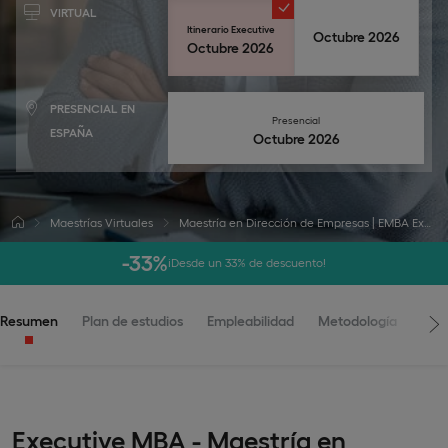
VIRTUAL
Itinerario Executive
Octubre 2026
Octubre 2026
PRESENCIAL EN
Presencial
ESPAÑA
octubre 2026
Maestrías Virtuales
Maestría en Dirección de Empresas | EMBA Executive
-33%
¡Desde un 33% de descuento!
Resumen
Plan de estudios
Empleabilidad
Metodología
Adm
Executive MBA - Maestría en