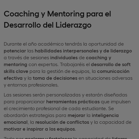
Coaching y Mentoring para el
Desarrollo del Liderazgo
Durante el año académico tendrás la oportunidad de
potenciar
las
habilidades interpersonales y de liderazgo
a través de sesiones
individuales
de
coaching y
mentoring
con expertos. Trabajaréis el
desarrollo de soft
skills clave
para la gestión de equipos, la
comunicación
efectiva
y la
toma de decisiones
en situaciones adversas
y entornos profesionales.
Las sesiones serán personalizadas y estarán diseñadas
para proporcionar
herramientas prácticas
que impulsen
el crecimiento profesional de cada estudiante. Se
abordarán estrategias para
mejorar
la
inteligencia
emocional
, la
resolución de conflictos
y la capacidad de
motivar e inspirar a los equipos
.
Todo por
acelerar y fortalecer
la capacidad de
liderar