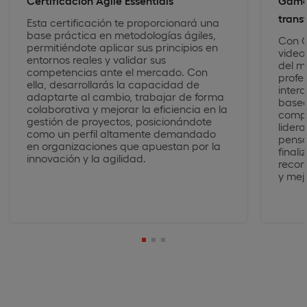
Certificación Agile Essentials
Gamel
trans
Esta certificación te proporcionará una
base práctica en metodologías ágiles,
Con G
permitiéndote aplicar sus principios en
video
entornos reales y validar sus
del m
competencias ante el mercado. Con
profe
ella, desarrollarás la capacidad de
inter
adaptarte al cambio, trabajar de forma
based
colaborativa y mejorar la eficiencia en la
compe
gestión de proyectos, posicionándote
lidera
como un perfil altamente demandado
pensam
en organizaciones que apuestan por la
finali
innovación y la agilidad.
recon
y mejo