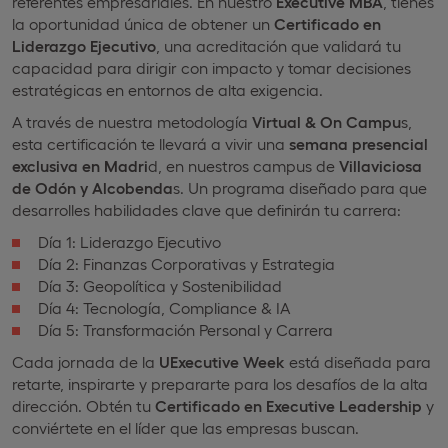
referentes empresariales. En nuestro
Executive MBA
, tienes
la oportunidad única de obtener un
Certificado en
Liderazgo Ejecutivo
, una acreditación que validará tu
capacidad para dirigir con impacto y tomar decisiones
estratégicas en entornos de alta exigencia.
A través de nuestra metodología
Virtual & On Campu
s,
esta certificación te llevará a vivir una
semana presencial
exclusiva en Madri
d, en nuestros campus de
Villaviciosa
de Odón y Alcobenda
s. Un programa diseñado para que
desarrolles habilidades clave que definirán tu carrera:
Día 1: Liderazgo Ejecutivo
Día 2: Finanzas Corporativas y Estrategia
Día 3: Geopolítica y Sostenibilidad
Día 4: Tecnología, Compliance & IA
Día 5: Transformación Personal y Carrera
Cada jornada de la
UExecutive Week
está diseñada para
retarte, inspirarte y prepararte para los desafíos de la alta
dirección. Obtén tu
Certificado en Executive Leadership
y
conviértete en el líder que las empresas buscan.