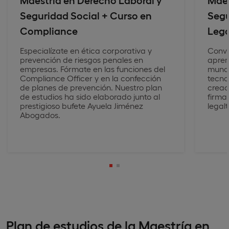
Seguridad Social + Curso en
Segu
Compliance
Lega
Especialízate en ética corporativa y
Convi
prevención de riesgos penales en
apren
empresas. Fórmate en las funciones del
mundo
Compliance Officer y en la confección
tecno
de planes de prevención. Nuestro plan
cread
de estudios ha sido elaborado junto al
firma 
prestigioso bufete Ayuela Jiménez
legal
Abogados.
Plan de estudios de la Maestría en