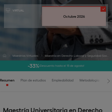
VIRTUAL
Octubre 2026
Maestrías Virtuales
Maestría en Derecho Laboral y Seguridad Social
-33%
¡Descuento hasta el 15 de agosto!
Resumen
Plan de estudios
Empleabilidad
Metodología
Adm
Maestría Universitaria en Derecho