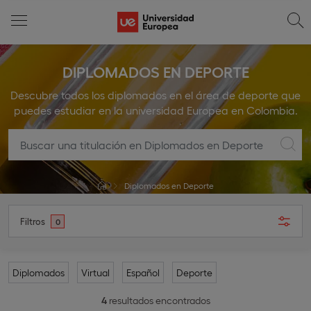
DIPLOMADOS EN DEPORTE
Descubre todos los diplomados en el área de deporte que
puedes estudiar en la universidad Europea en Colombia.
Diplomados en Deporte
Filtros
0
Diplomados
Virtual
Español
Deporte
4
resultados encontrados