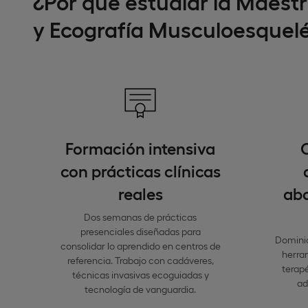
¿Por qué estudiar la Maestr
y Ecografía Musculoesquelé
Formación intensiva
con prácticas clínicas
reales
abo
Dos semanas de prácticas
presenciales diseñadas para
Dominio
consolidar lo aprendido en centros de
herra
referencia. Trabajo con cadáveres,
terap
técnicas invasivas ecoguiadas y
ad
tecnología de vanguardia.