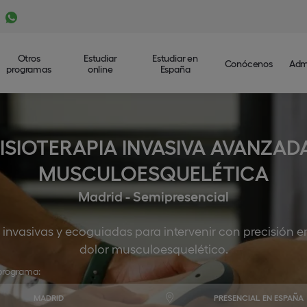
Otros
Estudiar
Estudiar en
Conócenos
Adm
programas
online
España
FISIOTERAPIA INVASIVA AVANZAD
MUSCULOESQUELÉTICA
Madrid - Semipresencial
as invasivas y ecoguiadas para intervenir con precisión 
dolor musculoesquelético.
programa:
MADRID
PRESENCIAL EN ESPAÑA