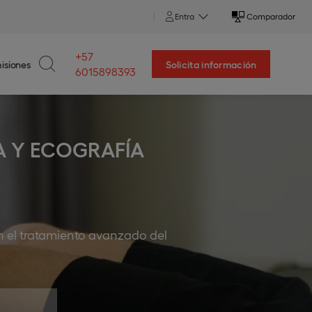
Entra
Comparador
+57
isiones
Solicita información
6015898393
A Y ECOGRAFÍA
en el tratamiento avanzado del