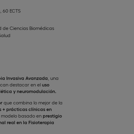
, 60 ECTS
d de Ciencias Biomédicas
Salud
pia Invasiva Avanzada
, una
scan destacar en el
uso
lética y neuromodulación.
or
que combina lo mejor de la
+ prácticas clínicas en
un modelo basado en
prestigio
l real en la Fisioterapia