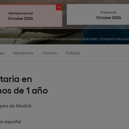
Presencial
Semipresencial
octubre 2026
Octubre 2026
trías Virtuales
Maestría en Fisioterapia Invasiva Avanzada y Ecografía Muscul
gía
Admisiones
Claustro
Calidad
taria en
nos de 1 año
opea de Madrid
en
español