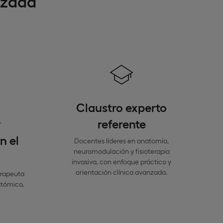
nzada
Claustro experto
y
referente
n el
Docentes líderes en anatomía,
neuromodulación y fisioterapia
invasiva, con enfoque práctico y
orientación clínica avanzada.
erapeuta
atómico,