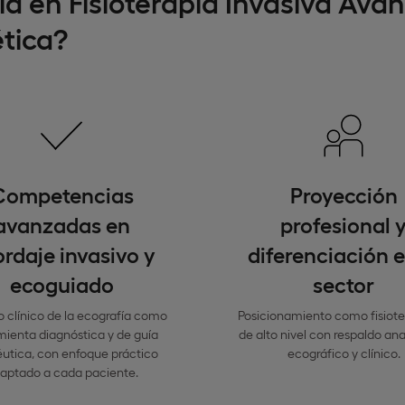
ía en Fisioterapia Invasiva Ava
tica?
Competencias
Proyección
avanzadas en
profesional 
rdaje invasivo y
diferenciación e
ecoguiado
sector
 clínico de la ecografía como
Posicionamiento como fisiot
mienta diagnóstica y de guía
de alto nivel con respaldo an
éutica, con enfoque práctico
ecográfico y clínico.
aptado a cada paciente.