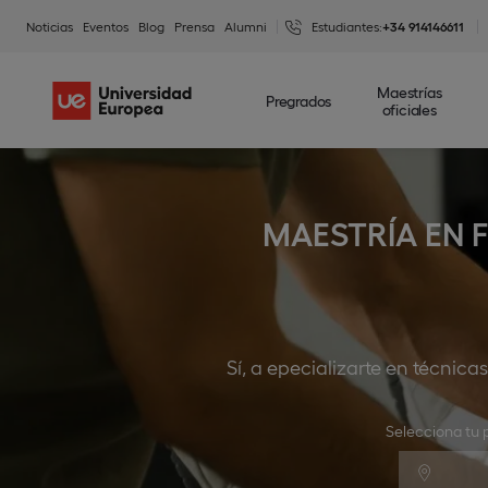
Noticias
Eventos
Blog
Prensa
Alumni
Estudiantes:
+34 914146611
Maestrías
Pregrados
oficiales
MAESTRÍA EN 
Sí, a epecializarte en técnic
Selecciona tu 