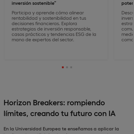
inversión sostenible”
poten
Participa y aprende cómo alinear
Descu
rentabilidad y sostenibilidad en tus
inver
decisiones financieras. Explora
estra
estrategias de inversión responsable,
comun
casos prácticos y tendencias ESG de la
medio
mano de expertos del sector.
como l
Horizon Breakers: rompiendo
límites, creando tu futuro con IA
En la Universidad Europea
te enseñamos a aplicar la