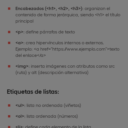
Encabezados (<h1>, <h2>, <h3>)
: organizan el
contenido de forma jerárquica, siendo <h1> el título
principal
<p>
: define párrafos de texto
<a>
: crea hipervínculos internos o externos.
Ejemplo: <a href="https://www.ejemplo.com">texto
del enlace</a>
<img>
: inserta imágenes con atributos como src
(ruta) y alt (descripción alternativa)
Etiquetas de listas:
<ul>
: lista no ordenada (viñetas)
<ol>
: lista ordenada (números)
<li>
: define cada elemento de la lista