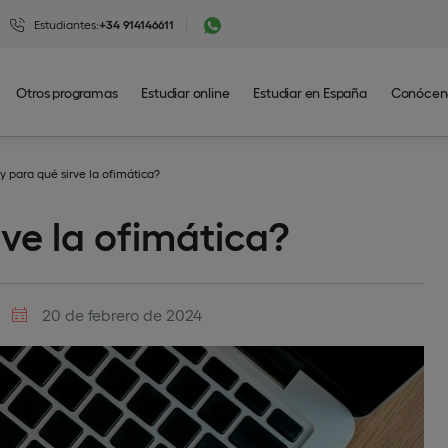
Estudiantes:
+34 914146611
Otros programas
Estudiar online
Estudiar en España
Conócen
y para qué sirve la ofimática?
ve la ofimática?
20 de febrero de 2024