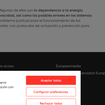
 Algunos de ellos son
la dependencia a la energía
vacidad, así como los posibles errores en los sistemas
 problema puntual para el funcionamiento de las
contar con protocolos de actuación y prevención para
de acoso
Europeamedia
 privacidad
Fundación Universidad Euro
 Cookies
Biblioteca
Aceptar todas
ervir
IA
lación con
Configurar preferencias
 Cookies
Rechazar todas