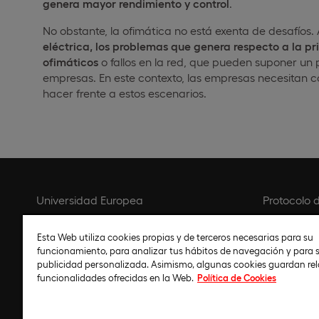
genera mayor rendimiento y control
.
No obstante, la ofimática no está exenta de desafíos.
eléctrica, los problemas que genera respecto a la pri
ofimáticos
o fallos en la red, que pueden suponer un
empresas. En este contexto, las empresas necesitan 
hacer frente a estos escenarios.
Universidad Europea
Protocolo 
Contacto
Política de
Esta Web utiliza cookies propias y de terceros necesarias para su
Aviso legal
Política de
funcionamiento, para analizar tus hábitos de navegación y para s
Código ético
Política de 
publicidad personalizada. Asimismo, algunas cookies guardan re
funcionalidades ofrecidas en la Web.
Política de Cookies
Configurar