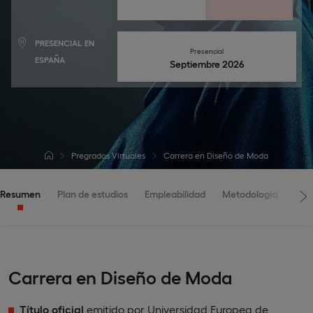
PRESENCIAL EN
Presencial
ESPAÑA
septiembre 2026
Pregrados Virtuales
Carrera en Diseño de Moda
Resumen
Plan de estudios
Empleabilidad
Metodología
Adm
Carrera en Diseño de Moda
Título oficial
emitido por Universidad Europea de