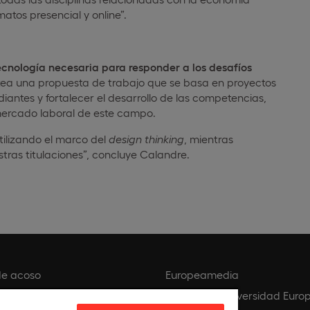
atos presencial y online”.
ecnología necesaria para responder a los desafíos
ntea una propuesta de trabajo que se basa en proyectos
iantes y fortalecer el desarrollo de las competencias,
 mercado laboral de este campo.
ilizando el marco del
design thinking
, mientras
stras titulaciones”, concluye Calandre.
de acoso
Europeamedia
 privacidad
Fundación Universidad Euro